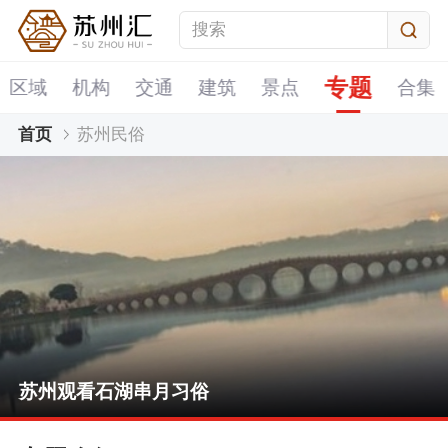
专题
区域
机构
交通
建筑
景点
合集
首页
苏州民俗
苏州观看石湖串月习俗
苏州冬至习俗
苏州重阳节习俗
苏州岁末习俗送灶
苏州观看石湖串月习俗