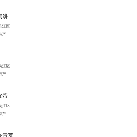
塌饼
吴江区
特产
吴江区
特产
皮蛋
吴江区
特产
香青菜