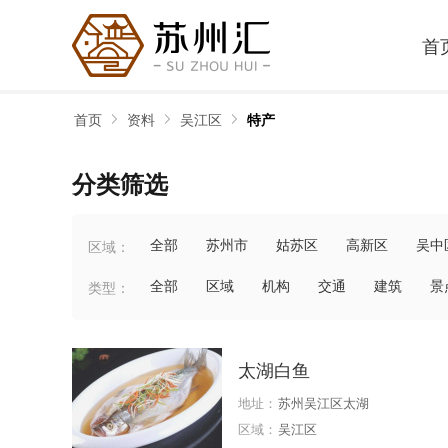
首
首页
资料
吴江区
特产
分类筛选
全部
苏州市
姑苏区
高新区
吴中
区域：
全部
区域
机构
交通
建筑
景
类型：
太湖白鱼
地址：
苏州吴江区太湖
区域：
吴江区