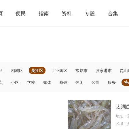
页
便民
指南
资料
专题
合集
区
相城区
吴江区
工业园区
常熟市
张家港市
昆山
点
小区
学校
媒体
商铺
休闲
公司
服务
特
太湖
地址：
区域：