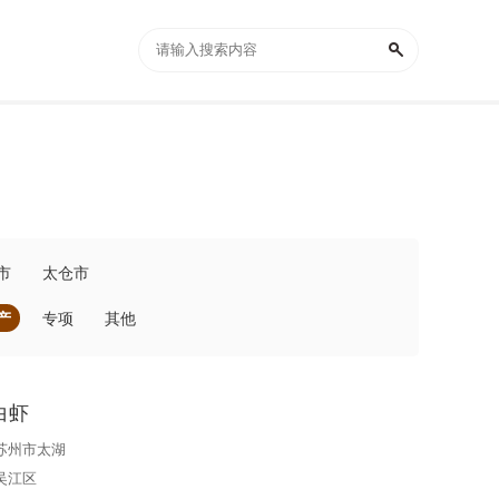
市
太仓市
产
专项
其他
白虾
苏州市太湖
吴江区