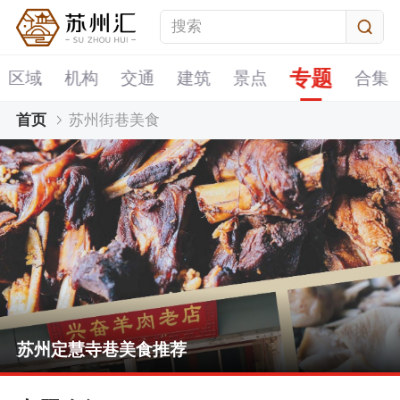
专题
区域
机构
交通
建筑
景点
合集
首页
苏州街巷美食
苏州定慧寺巷美食推荐
苏州山塘街美食推荐
苏州观前街美食攻略
苏州双塔市集美食推荐
苏州定慧寺巷美食推荐