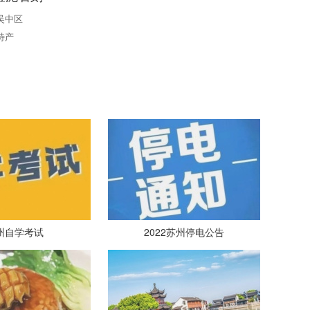
吴中区
特产
州自学考试
2022苏州停电公告