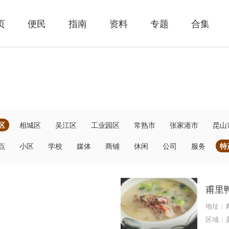
页
便民
指南
资料
专题
合集
区
相城区
吴江区
工业园区
常熟市
张家港市
昆山
点
小区
学校
媒体
商铺
休闲
公司
服务
特
甫里
地址：
区域：