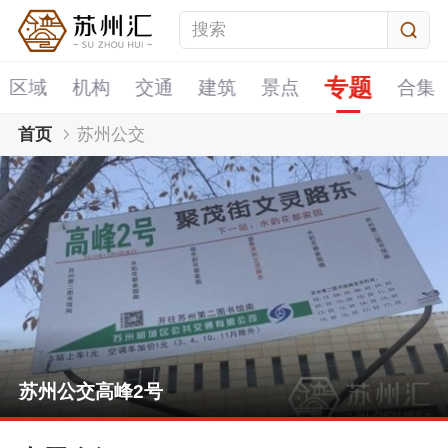
专题
区域
机构
交通
建筑
景点
合集
首页
苏州公交
苏州公交高峰2号
4号线同里站至景区将开智轨电车
苏州相城开出书香文旅公交专线
2020年苏州公交路线调整一览
苏州公交高峰2号