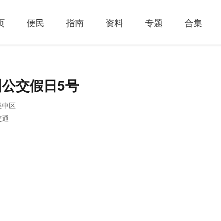
页
便民
指南
资料
专题
合集
州公交假日5号
吴中区
交通