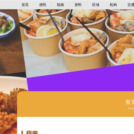
首页
|
便民
|
指南
|
资料
|
区域
|
机构
|
交
首
Hom
指南