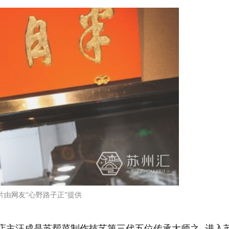
片由网友“心野路子正”提供
,店主汪成是苏帮菜制作技艺第三代五位传承大师之-,进入