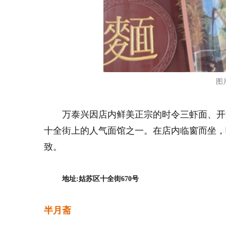
图
万泰兴因店内鲜美正宗的时令三虾面、开
十全街上的人气面馆之一。在店内临窗而坐，喝
致。
地址:姑苏区十全街670号
半月斋