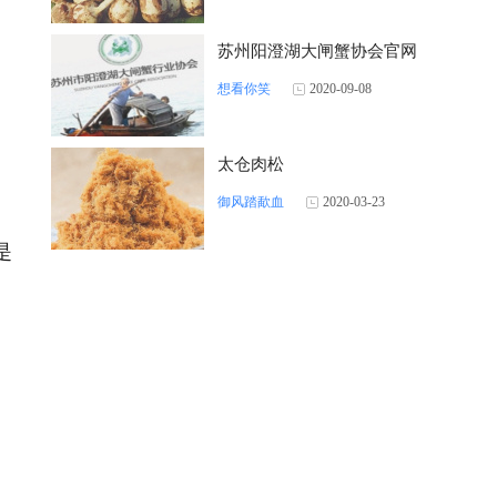
苏州阳澄湖大闸蟹协会官网
想看你笑
2020-09-08
太仓肉松
御风踏歃血
2020-03-23
是