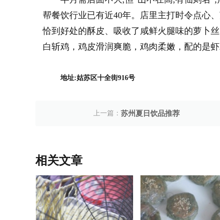
帮餐饮行业已有近40年。店里主打时令点心
恰到好处的酥皮、吸收了咸鲜火腿味的萝卜丝
白斩鸡，鸡皮滑润爽脆，鸡肉柔嫩，配的是虾
地址:姑苏区十全街916号
上一篇：
苏州夏日饮品推荐
相关文章