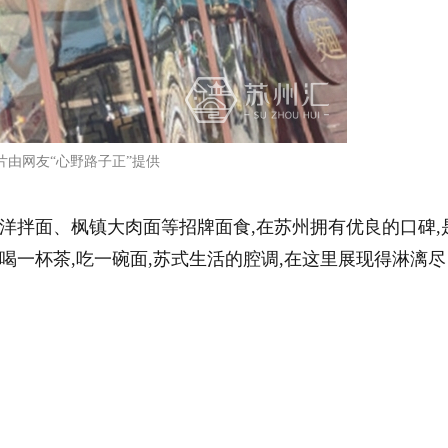
片由网友“心野路子正”提供
洋拌面、枫镇大肉面等招牌面食,在苏州拥有优良的口碑,
一杯茶,吃一碗面,苏式生活的腔调,在这里展现得淋漓尽