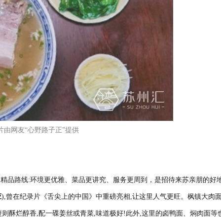
片由网友“心野路子正”提供
是精品路线:环境更优雅、菜品更讲究、服务更周到，是招待来苏亲朋的好
应
),曾在纪录片《舌尖上的中国》中重磅亮相,让这里人气更旺。枫镇大肉面
瘦则酥烂醇香,配一碟姜丝或青菜,味道极好!此外,这里的卤鸭面、焖肉面等