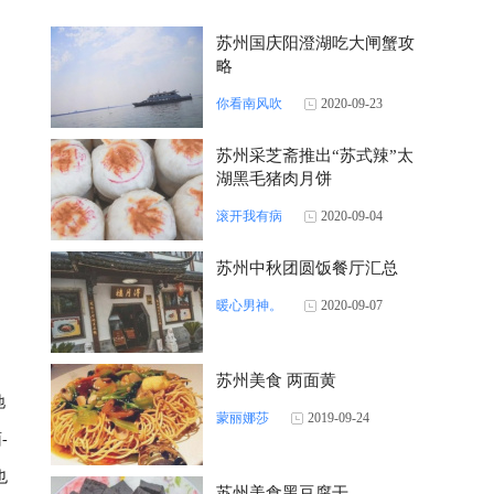
苏州国庆阳澄湖吃大闸蟹攻
略
你看南风吹
2020-09-23
苏州采芝斋推出“苏式辣”太
湖黑毛猪肉月饼
滚开我有病
2020-09-04
苏州中秋团圆饭餐厅汇总
暖心男神。
2020-09-07
苏州美食 两面黄
地
蒙丽娜莎
2019-09-24
-
也
苏州美食黑豆腐干