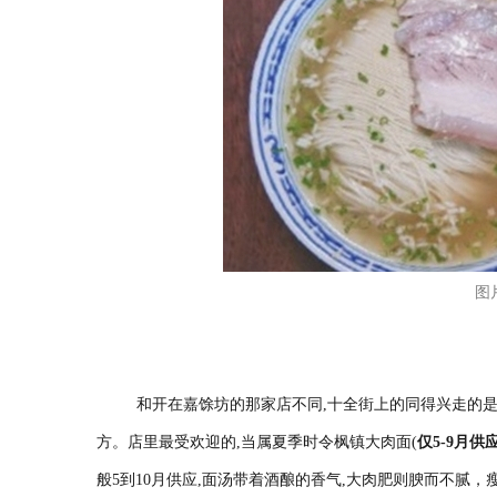
图
和开在嘉馀坊的那家店不同,十全街上的同得兴走的
方。店里最受欢迎的,当属夏季时令枫镇大肉面(
仅5-9月供
般5到10月供应,面汤带着酒酿的香气,大肉肥则腴而不腻，