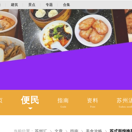
通
|
建筑
|
景点
|
专题
|
合集
便民
页
指南
资料
苏州
e
Guide
Point
Suzhou noodl
当前位置：
苏州汇
文章
指南
美食攻略
苏式面馆推