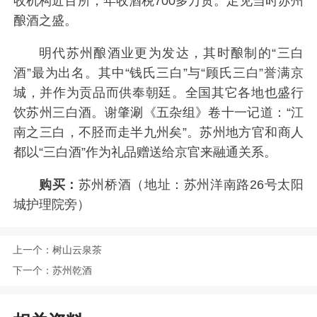
收机构近百所，年收酒税700多万贯。足见当时苏州
酿酒之盛。
明代苏州酿酒业更为发达，其时酿制的“三白
酒”最为出名。其中“钱氏三白”与“顾氏三白”誉满京
城，并作为贡品而供奉朝廷。全国其它各地也盛行
饮苏州三白酒。谢肇涮《五杂组》卷十一记道：“江
南之三白，不胫而走半九州矣”。苏州地方官和商人
都以“三白酒”作为礼品赠送给京官来融通关系。
购买：
苏州桥酒（地址：苏州洋南路26号太阳
城护理院旁）
上一个：
树山云泉茶
下一个：
苏州乾酒