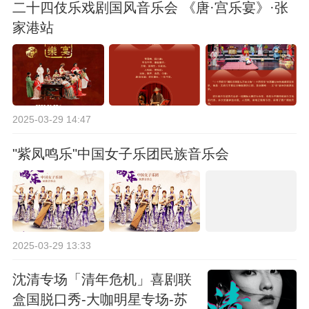
二十四伎乐戏剧国风音乐会 《唐·宫乐宴》·张
家港站
2025-03-29 14:47
"紫凤鸣乐"中国女子乐团民族音乐会
2025-03-29 13:33
沈清专场「清年危机」喜剧联
盒国脱口秀-大咖明星专场-苏