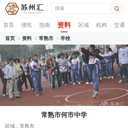
资料
首页
便民
指南
区域
机构
交通
首页
资料
常熟市
学校
常熟市何市中学
区域：常熟市