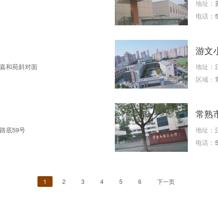
地址：
电话：
游文
嘉和苑斜对面
地址：
区域：
常熟
路底59号
地址：
电话：
1
2
3
4
5
6
下一页