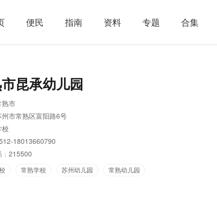
页
便民
指南
资料
专题
合集
熟市昆承幼儿园
常熟市
苏州市常熟区富阳路6号
学校
512-18013660790
码：
215500
校
常熟学校
苏州幼儿园
常熟幼儿园