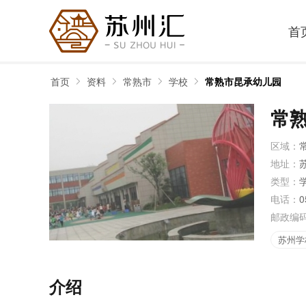
首
首页
资料
常熟市
学校
常熟市昆承幼儿园
常
区域：
地址：
类型：
电话：
0
邮政编
苏州学
介绍