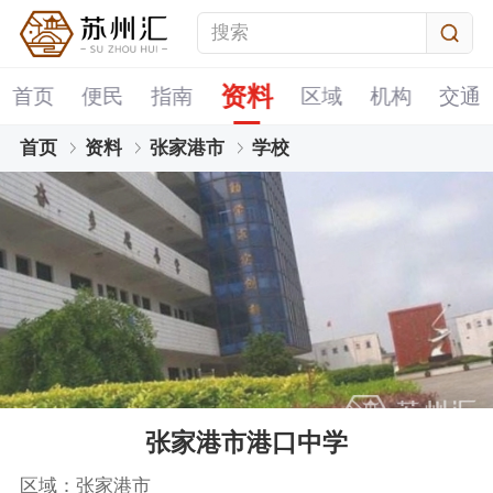
资料
首页
便民
指南
区域
机构
交通
首页
资料
张家港市
学校
张家港市港口中学
区域：张家港市