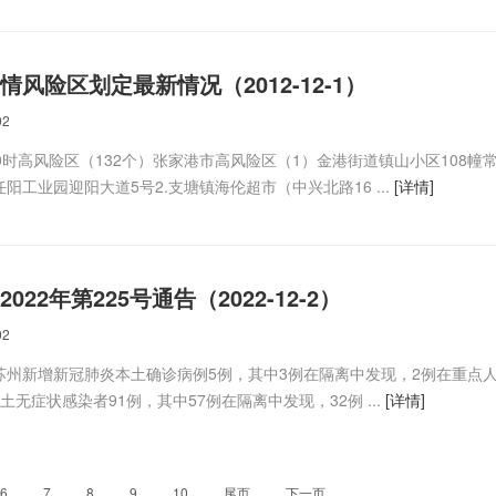
风险区划定最新情况（2012-12-1）
02
日20时高风险区（132个）张家港市高风险区（1）金港街道镇山小区108幢
任阳工业园迎阳大道5号2.支塘镇海伦超市（中兴北路16 ...
[详情]
22年第225号通告（2022-12-2）
02
时，苏州新增新冠肺炎本土确诊病例5例，其中3例在隔离中发现，2例在重点
无症状感染者91例，其中57例在隔离中发现，32例 ...
[详情]
6
7
8
9
10
尾页
下一页