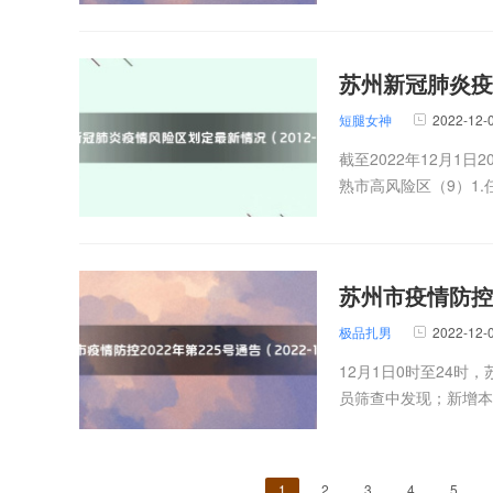
苏州新冠肺炎疫情
短腿女神
2022-12-
截至2022年12月1
熟市高风险区（9）1.
苏州市疫情防控20
极品扎男
2022-12-
12月1日0时至24
员筛查中发现；新增本土
1
2
3
4
5