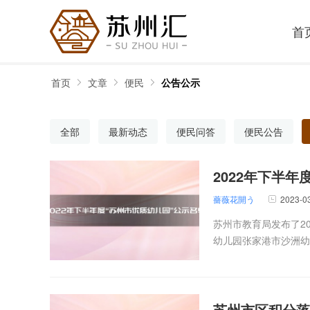
首
首页
文章
便民
公告公示
全部
最新动态
便民问答
便民公告
2022年下半
薔薇花開う
2023-0
苏州市教育局发布了2
幼儿园张家港市沙洲幼
苏州市区积分落