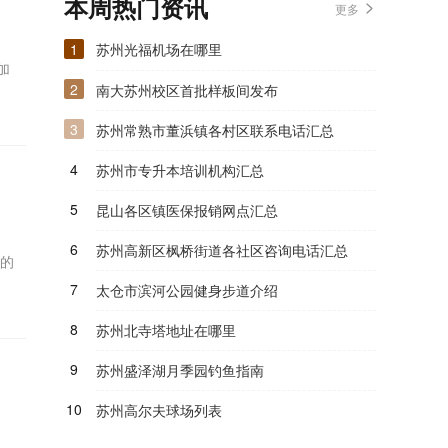
本周热门资讯
更多
1
苏州光福机场在哪里
加
2
南大苏州校区首批样板间发布
3
苏州常熟市董浜镇各村区联系电话汇总
4
苏州市专升本培训机构汇总
5
昆山各区镇医保报销网点汇总
6
苏州高新区枫桥街道各社区咨询电话汇总
的
7
太仓市滨河公园健身步道介绍
8
苏州北寺塔地址在哪里
9
苏州盛泽湖月季园钓鱼指南
10
苏州高尔夫球场列表