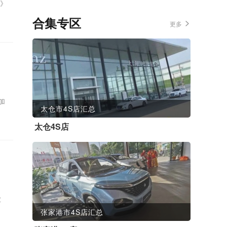
》
合集专区
更多
加
太仓市4S店汇总
太仓4S店
业
张家港市4S店汇总