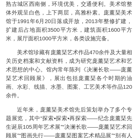
熟古城区西南侧，环境优美，交通便利。美术馆整
体外观呈白色，上下两层，高雅朴素。庞薰琹美术
馆于1991年6月20日落成开放，2013年整修扩建，
扩建后占地面积3500平方米，建筑面积1600平方
米，展厅面积1000平方米，各类设施完备。
美术馆珍藏有庞薰琹艺术作品470余件及大量相
关历史档案和文献资料，成为研究庞薰琹艺术和艺
术思想的中心。馆内常年陈列《决澜长歌——庞薰
琹艺术回顾展》，展出包括庞薰琹各个时期的油
画、水彩、线描、水墨、图案、工艺美术等作品120
余件。
近年来，庞薰琹美术馆先后策划举办了多个专
题展览，其中“探索•探索•再探索——纪念庞薰琹先
生诞辰105周年艺术展”“决澜长歌——庞薰琹艺术回
顾展”“图画先行——庞薰琹图案艺术精品展”“别有人