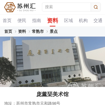
资料
首页
便民
指南
区域
机构
交通
首页
资料
常熟市
景点
庞薰琹美术馆
地址：苏州市常熟市元和路98号