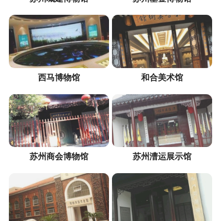
西马博物馆
和合美术馆
苏州商会博物馆
苏州漕运展示馆