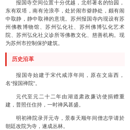
报国寺空间位置十分优越，北邻著名的怡园，
东有双塔，南有沧浪亭，处於闹市僻静处，颇有闹
中取静，静中取禅的意境。苏州报国寺内现设有苏
州佛教博物馆、苏州弘化社、苏州佛博弘化艺术
院、苏州弘化社义诊所等佛教文化、慈善机构。现
为苏州市控制保护建筑。
历史沿革
报国寺始建于宋代咸淳年间，原在文庙西，
名“报国禅院”。
元代至元二十二年由湖道肃政廉访使捐赠重
建，普照任住持，一时禅风甚盛。
明初禅院录开元寺，景泰天顺年间僧志学请於
朝廷改院为寺，遂成丛林。