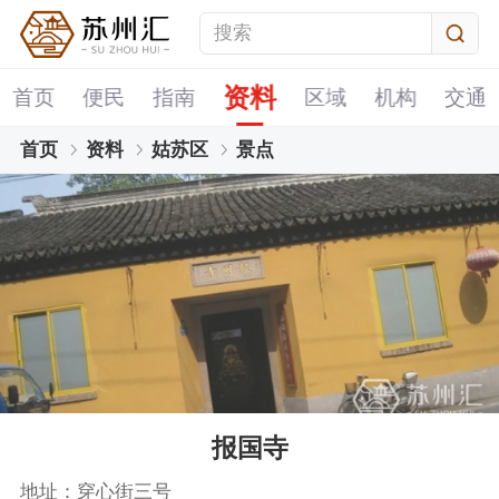
资料
首页
便民
指南
区域
机构
交通
首页
资料
姑苏区
景点
报国寺
地址：穿心街三号