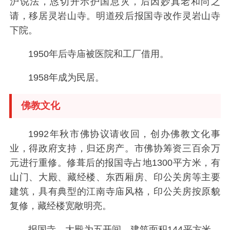
沪说法，恳切开示护国息灾，后因妙真老和尚之
请，移居灵岩山寺。明道殁后报国寺改作灵岩山寺
下院。
1950年后寺庙被医院和工厂借用。
1958年成为民居。
佛教文化
1992年秋市佛协议请收回，创办佛教文化事
业，得政府支持，归还房产。市佛协筹资三百余万
元进行重修。修葺后的报国寺占地1300平方米，有
山门、大殿、藏经楼、东西厢房、印公关房等主要
建筑，具有典型的江南寺庙风格，印公关房按原貌
复修，藏经楼宽敞明亮。
报国寺，大殿为五开间，建筑面积144平方米，