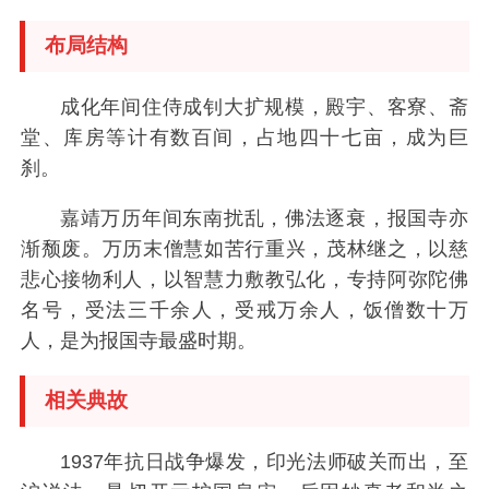
布局结构
成化年间住侍成钊大扩规模，殿宇、客寮、斋
堂、库房等计有数百间，占地四十七亩，成为巨
刹。
嘉靖万历年间东南扰乱，佛法逐衰，报国寺亦
渐颓废。万历末僧慧如苦行重兴，茂林继之，以慈
悲心接物利人，以智慧力敷教弘化，专持阿弥陀佛
名号，受法三千余人，受戒万余人，饭僧数十万
人，是为报国寺最盛时期。
相关典故
1937年抗日战争爆发，印光法师破关而出，至