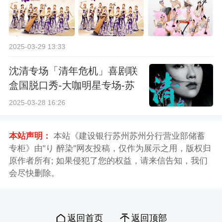
2025-03-29 13:33
沈清专场「清年危机」喜剧联
盒国脱口秀-大咖明星专场-苏
州站
2025-03-28 16:26
本站声明：
本站《建设银行苏州苏州分行营业部储蓄
专柜》由"り 醉染"网友投稿，仅作为展示之用，版权归
原作者所有; 如果侵犯了您的权益，请来信告知，我们
会尽快删除。
返回首页
返回顶部