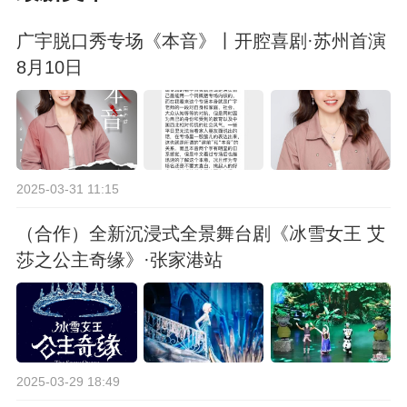
广宇脱口秀专场《本音》丨开腔喜剧·苏州首演
8月10日
2025-03-31 11:15
（合作）全新沉浸式全景舞台剧《冰雪女王 艾
莎之公主奇缘》·张家港站
2025-03-29 18:49