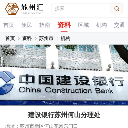
资料
首页
便民
指南
区域
机构
交通
首页
资料
苏州市
机构
建设银行苏州何山分理处
地址：苏州市新区何山花园东门口