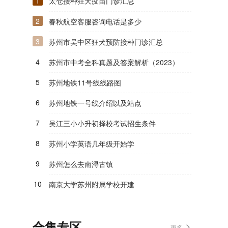
1
太仓接种狂犬疫苗门诊汇总
2
春秋航空客服咨询电话是多少
3
苏州市吴中区狂犬预防接种门诊汇总
4
苏州市中考全科真题及答案解析（2023）
5
苏州地铁11号线线路图
6
苏州地铁一号线介绍以及站点
7
吴江三小小升初择校考试招生条件
8
苏州小学英语几年级开始学
9
苏州怎么去南浔古镇
10
南京大学苏州附属学校开建
合集专区
更多