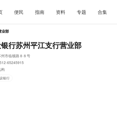
页
便民
指南
资料
专题
合集
营业部
设银行苏州平江支行营业部
苏州市临顿路８８号
512-65245915
机构
设银行