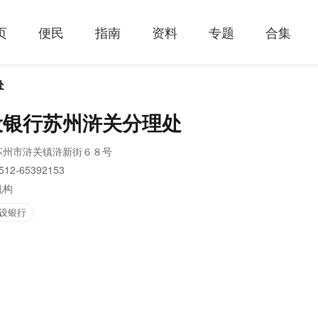
页
便民
指南
资料
专题
合集
处
设银行苏州浒关分理处
苏州市浒关镇浒新街６８号
512-65392153
机构
设银行