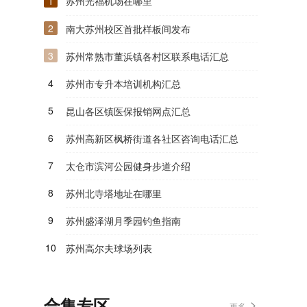
1
苏州光福机场在哪里
2
南大苏州校区首批样板间发布
3
苏州常熟市董浜镇各村区联系电话汇总
4
苏州市专升本培训机构汇总
5
昆山各区镇医保报销网点汇总
6
苏州高新区枫桥街道各社区咨询电话汇总
7
太仓市滨河公园健身步道介绍
8
苏州北寺塔地址在哪里
9
苏州盛泽湖月季园钓鱼指南
10
苏州高尔夫球场列表
合集专区
更多