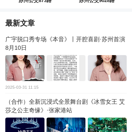
苏州公交873路
苏州公交9028路
最新文章
广宇脱口秀专场《本音》丨开腔喜剧·苏州首演
8月10日
2025-03-31 11:15
（合作）全新沉浸式全景舞台剧《冰雪女王 艾
莎之公主奇缘》·张家港站