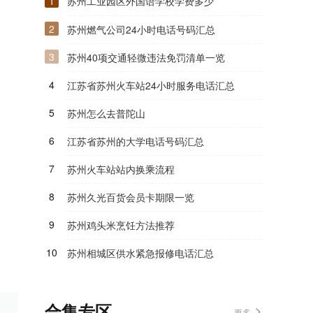
1
苏州工业园区外国语学校学费多少
2
苏州燃气公司24小时电话号码汇总
3
苏州40项交通轻微违法免罚清单一览
4
江苏省苏州火车站24小时服务电话汇总
5
苏州怎么去普陀山
6
江苏省苏州的大学电话号码汇总
7
苏州火车站站内换乘流程
8
苏州久光百货会员卡期限一览
9
苏州鸡头米烹饪方法推荐
10
苏州相城区供水紧急报修电话汇总
合集专区
更多