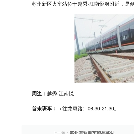
苏州新区火车站位于越秀·江南悦府附近，是
越秀·江南悦
周边：
（往龙康路）06:30-21:30。
首末班车：
苏州有轨电车鸿福路站
上一篇：