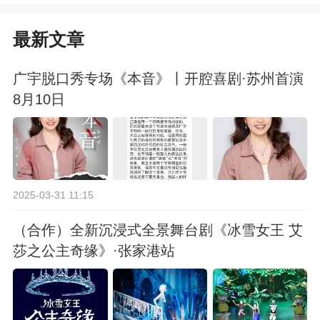
最新文章
广宇脱口秀专场《本音》丨开腔喜剧·苏州首演
8月10日
2025-03-31 11:15
（合作）全新沉浸式全景舞台剧《冰雪女王 艾
莎之公主奇缘》·张家港站