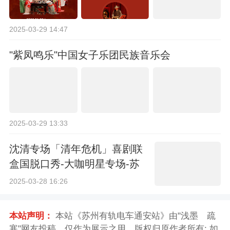
2025-03-29 14:47
"紫凤鸣乐"中国女子乐团民族音乐会
2025-03-29 13:33
沈清专场「清年危机」喜剧联
盒国脱口秀-大咖明星专场-苏
州站
2025-03-28 16:26
本站声明：
本站《苏州有轨电车通安站》由"浅墨ゞ疏
寒"网友投稿，仅作为展示之用，版权归原作者所有; 如