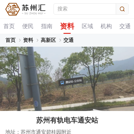
资料
首页
便民
指南
区域
机构
交通
首页
资料
高新区
交通
苏州有轨电车通安站
地址：苏州市通安碧桂园附近