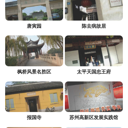
唐寅园
陈去病故居
枫桥风景名胜区
太平天国忠王府
报国寺
苏州高新区发展实践馆