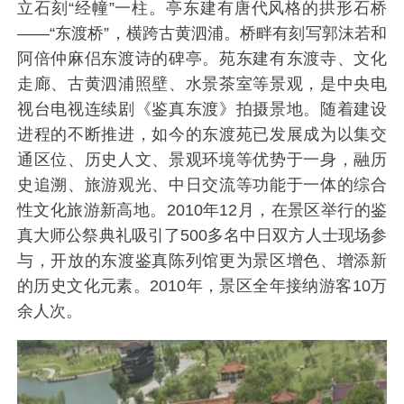
立石刻“经幢”一柱。亭东建有唐代风格的拱形石桥
——“东渡桥”，横跨古黄泗浦。桥畔有刻写郭沫若和
阿倍仲麻侣东渡诗的碑亭。苑东建有东渡寺、文化
走廊、古黄泗浦照壁、水景茶室等景观，是中央电
视台电视连续剧《鉴真东渡》拍摄景地。随着建设
进程的不断推进，如今的东渡苑已发展成为以集交
通区位、历史人文、景观环境等优势于一身，融历
史追溯、旅游观光、中日交流等功能于一体的综合
性文化旅游新高地。2010年12月，在景区举行的鉴
真大师公祭典礼吸引了500多名中日双方人士现场参
与，开放的东渡鉴真陈列馆更为景区增色、增添新
的历史文化元素。2010年，景区全年接纳游客10万
余人次。