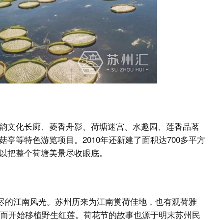
韵文化长廊、菱香舟影、荷塘迷宫、水趣园、莲香品茗
亭等特色游览项目。2010年还新建了面积达700多平方
以把整个荷塘美景尽收眼底。
不尽的江南风光。苏州历来为江南赏荷佳地，也有观荷雅
荷而开始移植野生红莲。荷花节的故事也源于明末苏州民