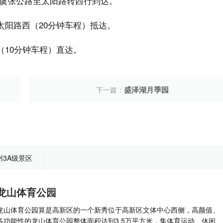
虞张公路至太阳路转西行到达。
太阳路西（20分钟车程）抵达。
（10分钟车程）直达。
盛泽湖月季园
下一篇：
州3A级景区
龙山体育公园
龙山体育公园算是高新区的一个新秀位于高新区文体中心西侧，高颜值、
多功能性的龙山体育公园整体面积达到3.5万平方米，集体育运动、休闲、