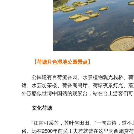
【荷塘月色湿地公园景点】
公园建有百荷流香园、水景植物观光栈桥、荷
馆、水芸坊茶楼、荷香阁餐厅、荷塘夜景灯光、蘑菇
外形酷似世博中国馆的观景台，站在台上游客们可
文化荷塘
“江南可采莲，莲叶何田田。”一句古诗，道
俗。远在2500年前吴王夫差就曾在这里为西施赏