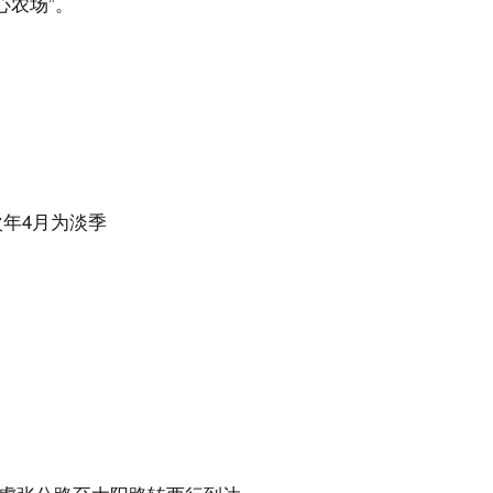
心农场”。
-次年4月为淡季