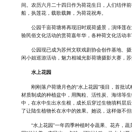
间。农历六月二十四日作为荷花生日，人们结伴前
船，执莲花，载歌载舞，为荷花祝寿。
公园千亩荷塘将再现旧时观荷盛景，演绎莲在
验民俗文化活动的赏荷嘉年华，各种荷文化活动丰
公园现已成为苏州文联戏剧协会创作基地、摄
闲小姐巡游活动，魅力相城光影荷塘摄影大赛，
水上花园
刚刚落户荷塘月色的“水上花园”项目，首批试
材质制成的种植盆中，用陶粒、活性炭、海绵等生
中，在水中生出水生根，成长后穿过生物填料层后
了让陆生植物长在水中的效果。她说，这样做不但
“水上花园”一年四季种植时令蔬果、花卉，蔬