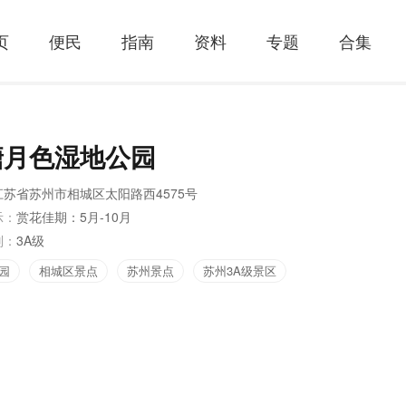
页
便民
指南
资料
专题
合集
塘月色湿地公园
江苏省苏州市相城区太阳路西4575号
示：
赏花佳期：5月-10月
别：
3A级
园
相城区景点
苏州景点
苏州3A级景区