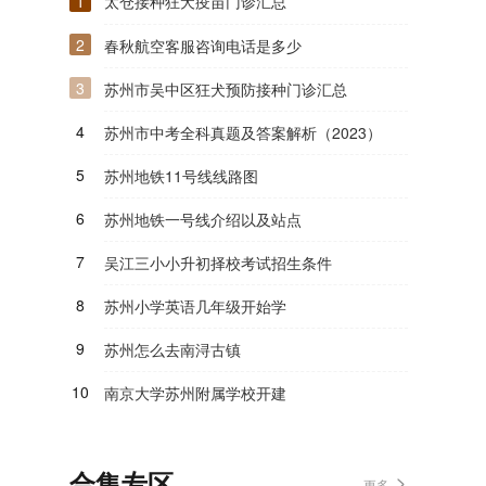
1
太仓接种狂犬疫苗门诊汇总
2
春秋航空客服咨询电话是多少
3
苏州市吴中区狂犬预防接种门诊汇总
4
苏州市中考全科真题及答案解析（2023）
5
苏州地铁11号线线路图
6
苏州地铁一号线介绍以及站点
7
吴江三小小升初择校考试招生条件
8
苏州小学英语几年级开始学
9
苏州怎么去南浔古镇
10
南京大学苏州附属学校开建
合集专区
更多