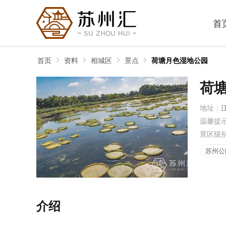
首
首页
资料
相城区
景点
荷塘月色湿地公园
荷
地址：
温馨提
景区级
苏州公
介绍