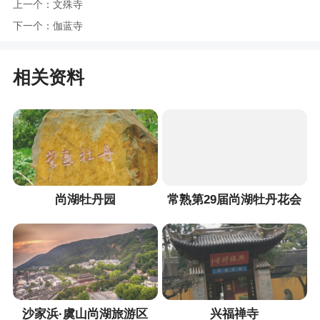
上一个：
文殊寺
下一个：
伽蓝寺
相关资料
尚湖牡丹园
常熟第29届尚湖牡丹花会
沙家浜·虞山尚湖旅游区
兴福禅寺