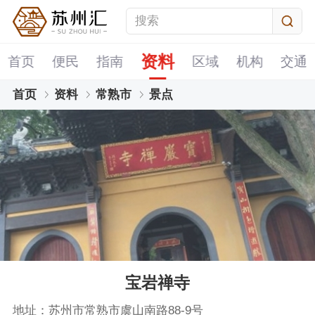
资料
首页
便民
指南
区域
机构
交通
首页
资料
常熟市
景点
宝岩禅寺
地址：苏州市常熟市虞山南路88-9号