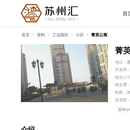
首
首页
资料
工业园区
小区
菁英公寓
菁
地址：
开发商
物业公
物业费
栋数：
2
房屋数
苏州小
介绍