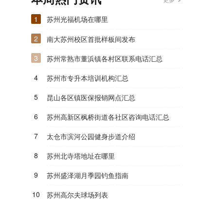
1
苏州光福机场在哪里
2
南大苏州校区首批样板间发布
3
苏州常熟市董浜镇各村区联系电话汇总
4
苏州市专升本培训机构汇总
5
昆山各区镇医保报销网点汇总
6
苏州高新区枫桥街道各社区咨询电话汇总
7
太仓市滨河公园健身步道介绍
8
苏州北寺塔地址在哪里
9
苏州盛泽湖月季园钓鱼指南
10
苏州高尔夫球场列表