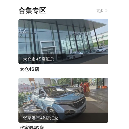
合集专区
更多
太仓市4S店汇总
太仓4S店
张家港市4S店汇总
张家港4S店