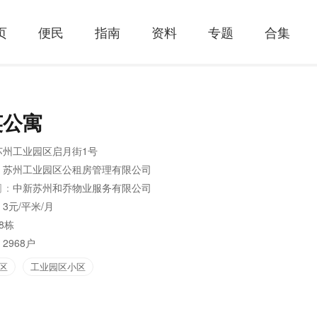
页
便民
指南
资料
专题
合集
英公寓
苏州工业园区启月街1号
：
苏州工业园区公租房管理有限公司
司：
中新苏州和乔物业服务有限公司
：
3元/平米/月
8栋
：
2968户
区
工业园区小区