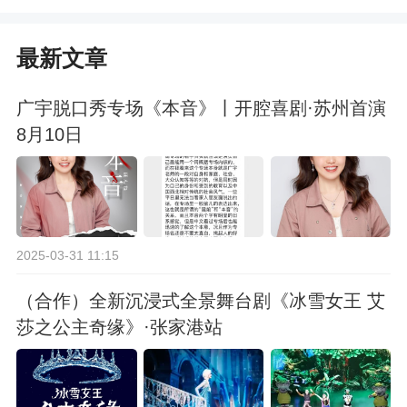
最新文章
广宇脱口秀专场《本音》丨开腔喜剧·苏州首演
8月10日
2025-03-31 11:15
（合作）全新沉浸式全景舞台剧《冰雪女王 艾
莎之公主奇缘》·张家港站