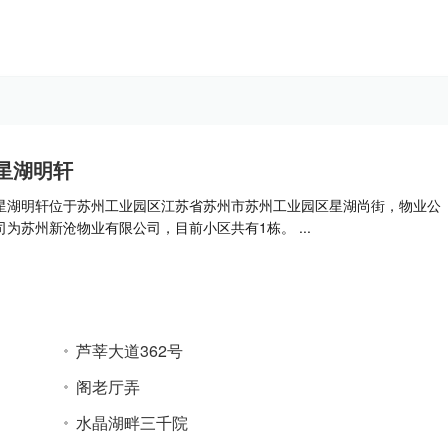
星湖明轩
星湖明轩位于苏州工业园区江苏省苏州市苏州工业园区星湖尚街，物业公
司为苏州新沧物业有限公司，目前小区共有1栋。 ...
芦莘大道362号
阁老厅弄
水晶湖畔三千院