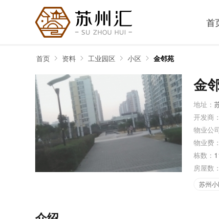
首
首页
资料
工业园区
小区
金邻苑
金
地址：
开发商
物业公
物业费
栋数：
1
房屋数
苏州小
介绍