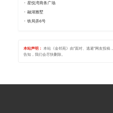
星悦湾商务广场
融湖雅墅
铁局弄6号
本站声明：
本站《金邻苑》由"面对、逃避"网友投稿
告知，我们会尽快删除。