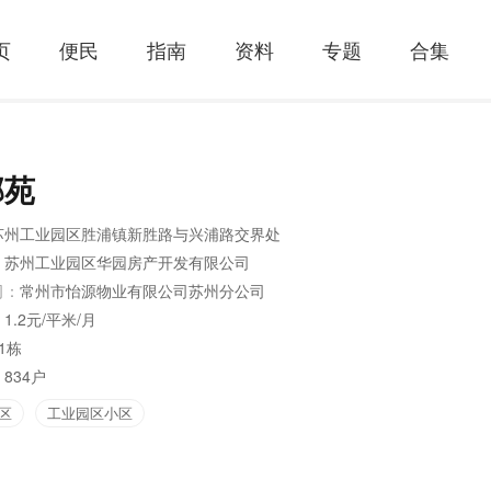
页
便民
指南
资料
专题
合集
邻苑
苏州工业园区胜浦镇新胜路与兴浦路交界处
：
苏州工业园区华园房产开发有限公司
司：
常州市怡源物业有限公司苏州分公司
：
1.2元/平米/月
1栋
：
834户
区
工业园区小区