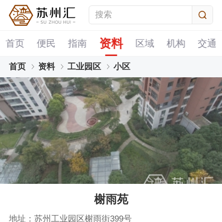
资料
首页
便民
指南
区域
机构
交通
首页
资料
工业园区
小区
榭雨苑
地址：苏州工业园区榭雨街399号