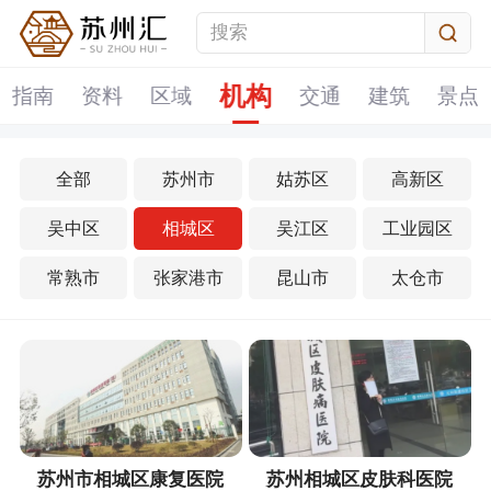
机构
指南
资料
区域
交通
建筑
景点
全部
苏州市
姑苏区
高新区
吴中区
相城区
吴江区
工业园区
常熟市
张家港市
昆山市
太仓市
苏州市相城区康复医院
苏州相城区皮肤科医院