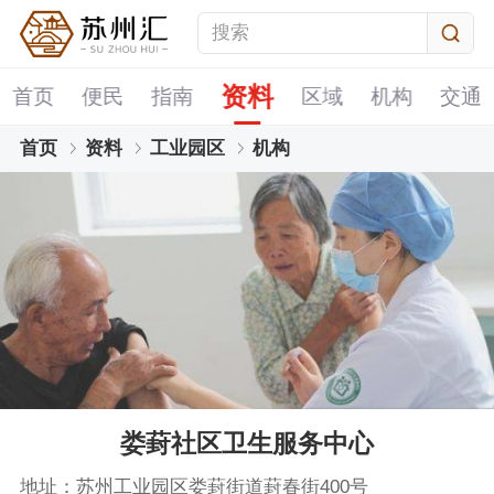
资料
首页
便民
指南
区域
机构
交通
首页
资料
工业园区
机构
娄葑社区卫生服务中心
地址：苏州工业园区娄葑街道葑春街400号