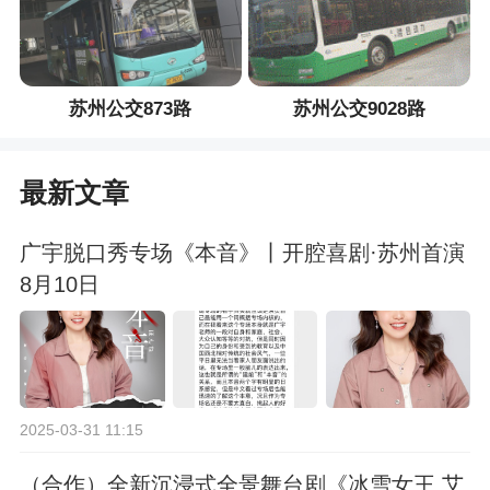
苏州公交873路
苏州公交9028路
最新文章
广宇脱口秀专场《本音》丨开腔喜剧·苏州首演
8月10日
2025-03-31 11:15
（合作）全新沉浸式全景舞台剧《冰雪女王 艾