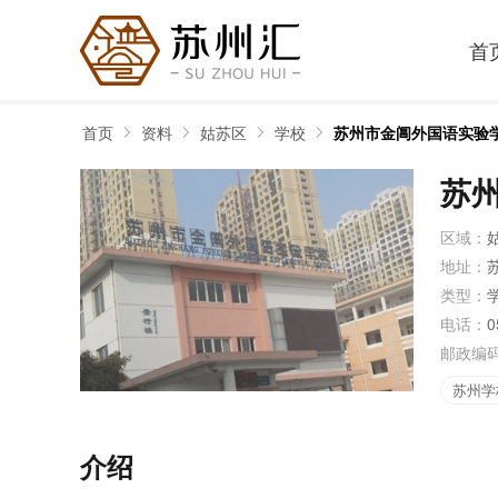
首
首页
资料
姑苏区
学校
苏州市金阊外国语实验
苏
区域：
地址：
类型：
电话：
0
邮政编
苏州学
介绍