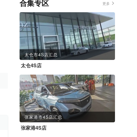
合集专区
更多
太仓市4S店汇总
太仓4S店
张家港市4S店汇总
张家港4S店