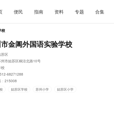
页
便民
指南
资料
专题
合集
学校
州市金阊外国语实验学校
姑苏区
苏州市姑苏区桐泾北路10号
学校
512-68271288
码：
215008
校
姑苏区学校
苏州小学
姑苏区小学