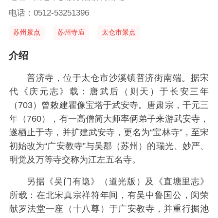
电话：0512-53251396
苏州景点
苏州寺庙
太仓市景点
介绍
普济寺，位于太仓市沙溪镇普济街南端。据宋
代《庆元志》载：唐武后（则天）于长安三年
（703）曾敕建瞿像宝塔于武安寺。唐肃宗，干元三
年（760），有一高僧简大师率俩弟子来游武安寺，
遂栖止于寺，并扩建武安寺，更名为“宝林寺”，至宋
初始改为“广安教寺”与吴郡（苏州）的瑞光、妙严、
明觉及万等寺交称为江左五名寺。
另据《吴门有隐》（道光版）及《直塘里志》
所载：在北宋真宗祥符年间，有吴中鲁国公，闵荣
献罗法堂一座（十八尊）于广安教寺，并重行掘池