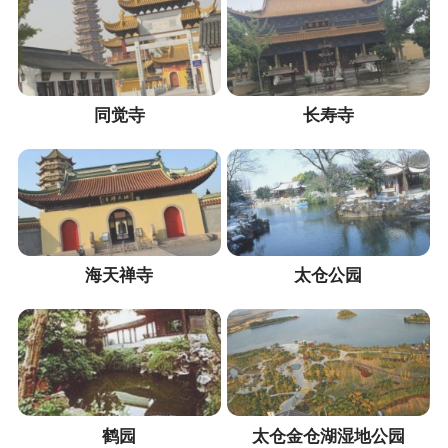
同觉寺
长寿寺
海天禅寺
太仓公园
鹤园
太仓金仓湖湿地公园