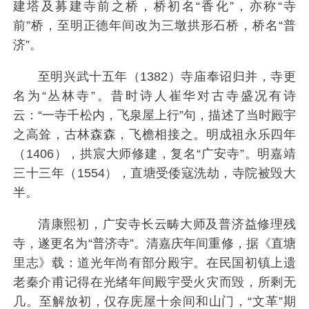
建塔及募建寺前之桥，桥初名“香化”，亦称“寺
前”桥，至明正德年间改为三墩拱形石桥，桥名“普
济”。
至明兴武十五年（1382）寺庙奉诏归并，寺更
名为“丛林寺”。昔时诗人崔华对古寺盛况有诗
云：“一寺千松内，飞泉屋上行”句，描述了当时殿宇
之高耸，古林森森，飞檐相接之。明成祖永乐四年
（1406），拱宸大师修建，复名“广安寺”。明嘉靖
三十三年（1554），直塘受倭寇洗劫，寺院被毁大
半。
清康熙初，广安寺长云畴大师及普济益修理残
寺，遂更名为“普济寺”。清嘉庆年间重修，据《直塘
里志》载：道光年尚有部分殿宇。在民国初镇上遗
老秦介甫记得在光绪年间殿宇受火灾而毁，所剩无
几。至解放初，仅存庑屋十余间和山门，“文革”期