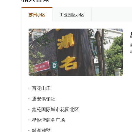
苏州小区
工业园区小区
百花山庄
通安供销社
鑫苑国际城市花园北区
星悦湾商务广场
融湖雅墅