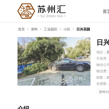
首
首页
资料
工业园区
小区
日兴花园
日
地址：
开发商
物业公
物业费
栋数：
2
房屋数
苏州小
介绍