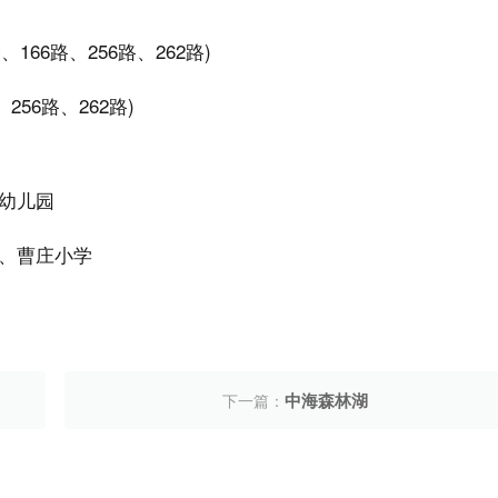
166路、256路、262路)
256路、262路)
幼儿园
、曹庄小学
中海森林湖
下一篇：