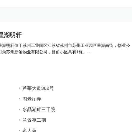
星湖明轩
星湖明轩位于苏州工业园区江苏省苏州市苏州工业园区星湖尚街，物业公
司为苏州新沧物业有限公司，目前小区共有1栋。 ...
芦莘大道362号
阁老厅弄
水晶湖畔三千院
兰景苑二期
名人苑