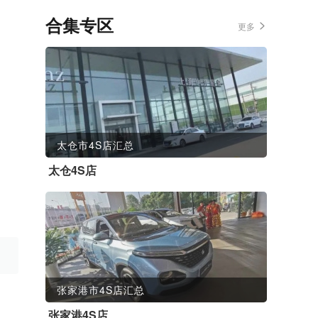
合集专区
更多
太仓市4S店汇总
太仓4S店
张家港市4S店汇总
张家港4S店