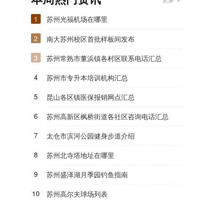
1
苏州光福机场在哪里
2
南大苏州校区首批样板间发布
3
苏州常熟市董浜镇各村区联系电话汇总
4
苏州市专升本培训机构汇总
5
昆山各区镇医保报销网点汇总
6
苏州高新区枫桥街道各社区咨询电话汇总
7
太仓市滨河公园健身步道介绍
8
苏州北寺塔地址在哪里
9
苏州盛泽湖月季园钓鱼指南
10
苏州高尔夫球场列表