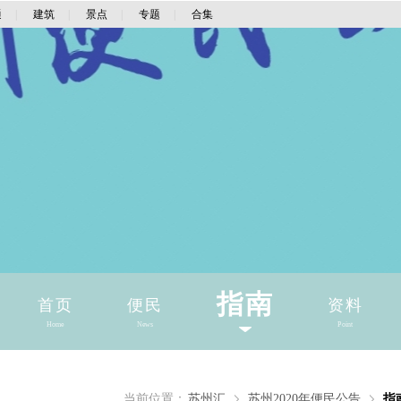
通
|
建筑
|
景点
|
专题
|
合集
指南
首页
便民
资料
Home
News
Point
当前位置：
苏州汇
苏州2020年便民公告
指