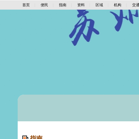
首页
|
便民
|
指南
|
资料
|
区域
|
机构
|
交
指南