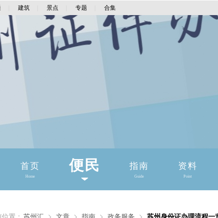
通
|
建筑
|
景点
|
专题
|
合集
便民
首页
指南
资料
Home
Guide
Point
前位置：
苏州汇
文章
指南
政务服务
苏州身份证办理流程一