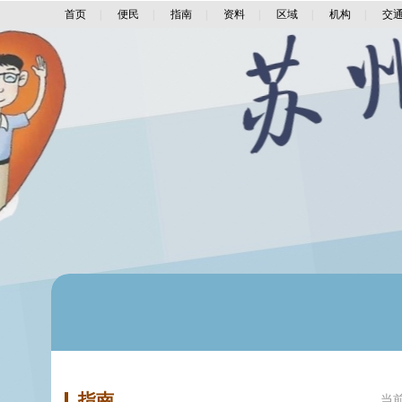
首页
|
便民
|
指南
|
资料
|
区域
|
机构
|
交
指南
当