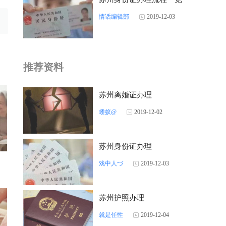
情话编辑部
2019-12-03
推荐资料
苏州离婚证办理
蝼蚁@
2019-12-02
苏州身份证办理
戏中人づ
2019-12-03
苏州护照办理
就是任性
2019-12-04