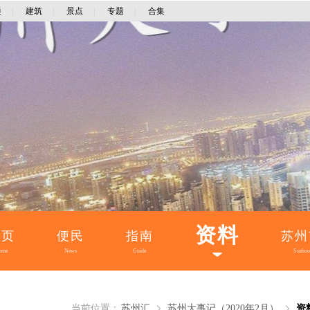
通
|
建筑
|
景点
|
专题
|
合集
资料
首页
便民
指南
苏州
ome
News
Guide
Suzhou
当前位置：
苏州汇
苏州大事记（2020年2月）
资