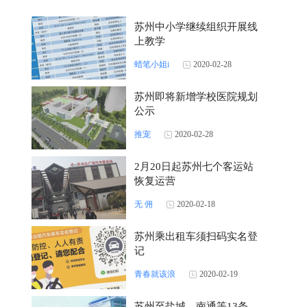
苏州中小学继续组织开展线
上教学
蜡笔小姐i
2020-02-28
苏州即将新增学校医院规划
公示
推宠
2020-02-28
2月20日起苏州七个客运站
恢复运营
无 佣
2020-02-18
苏州乘出租车须扫码实名登
记
青春就该浪
2020-02-19
苏州至盐城、南通等13条