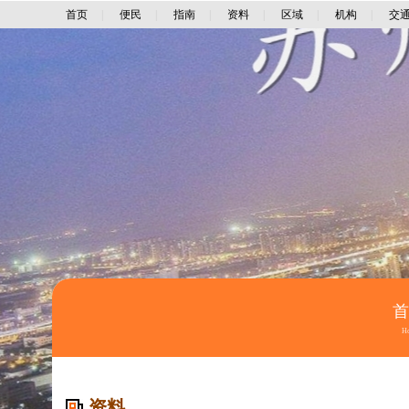
首页
|
便民
|
指南
|
资料
|
区域
|
机构
|
交
H
资料