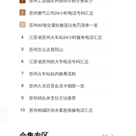
1
苏州工业园区外国语学校学费多少
2
苏州燃气公司24小时电话号码汇总
3
苏州40项交通轻微违法免罚清单一览
4
江苏省苏州火车站24小时服务电话汇总
5
苏州怎么去普陀山
6
江苏省苏州的大学电话号码汇总
7
苏州火车站站内换乘流程
8
苏州久光百货会员卡期限一览
9
苏州鸡头米烹饪方法推荐
10
苏州相城区供水紧急报修电话汇总
合集专区
更多