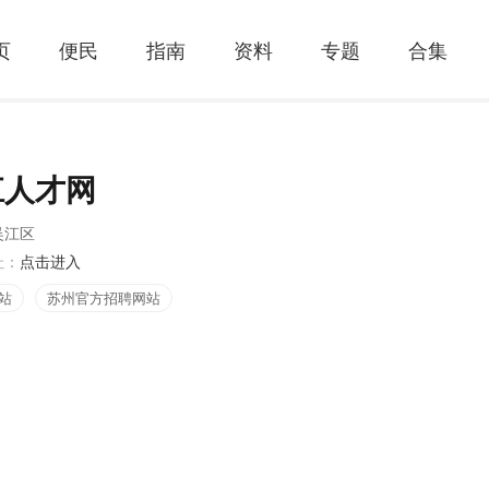
页
便民
指南
资料
专题
合集
江人才网
吴江区
址：
点击进入
站
苏州官方招聘网站