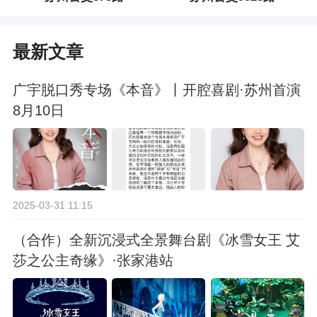
最新文章
广宇脱口秀专场《本音》丨开腔喜剧·苏州首演
8月10日
2025-03-31 11:15
（合作）全新沉浸式全景舞台剧《冰雪女王 艾
莎之公主奇缘》·张家港站