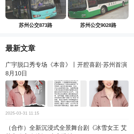
苏州公交873路
苏州公交9028路
最新文章
广宇脱口秀专场《本音》丨开腔喜剧·苏州首演
8月10日
2025-03-31 11:15
（合作）全新沉浸式全景舞台剧《冰雪女王 艾