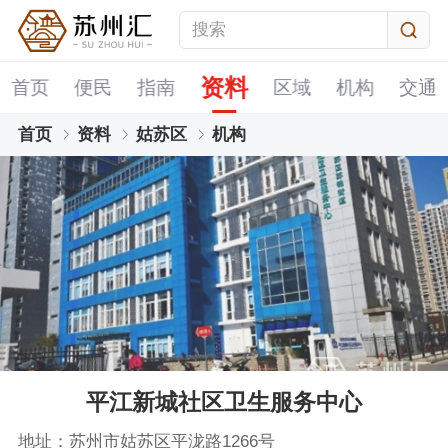
资料
首页
便民
指南
区域
机构
交通
首页
资料
姑苏区
机构
平江新城社区卫生服务中心
地址：苏州市姑苏区平泷路1266号