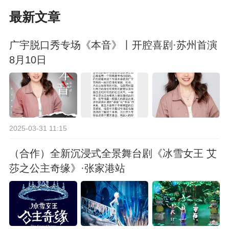
最新文章
广宇脱口秀专场《本音》丨开腔喜剧·苏州首演
8月10日
2025-03-31 11:15
（合作）全新沉浸式全景舞台剧《冰雪女王 艾
莎之公主奇缘》·张家港站