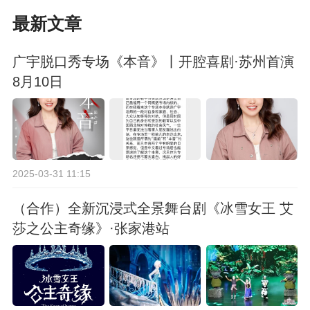
最新文章
广宇脱口秀专场《本音》丨开腔喜剧·苏州首演
8月10日
2025-03-31 11:15
（合作）全新沉浸式全景舞台剧《冰雪女王 艾
莎之公主奇缘》·张家港站