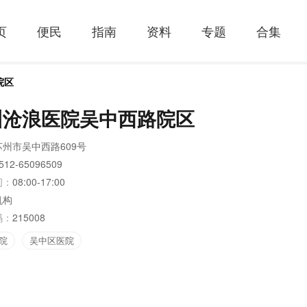
页
便民
指南
资料
专题
合集
院区
州沧浪医院吴中西路院区
苏州市吴中西路609号
512-65096509
间：
08:00-17:00
机构
码：
215008
院
吴中区医院