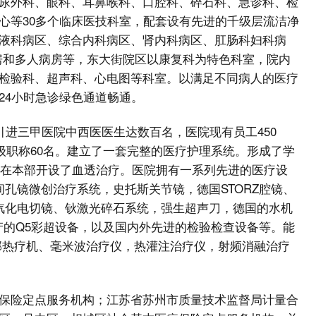
尿外科、眼科、耳鼻喉科、口腔科、碎石科、急诊科、检
心等30多个临床医技科室，配套设有先进的千级层流洁净
液科病区、综合内科病区、肾内科病区、肛肠科妇科病
准病房和多人病房等，东大街院区以康复科为特色科室，院内
检验科、超声科、心电图等科室。以满足不同病人的医疗
24小时急诊绿色通道畅通。
引进三甲医院中西医医生达数百名，医院现有员工450
中级职称60名。建立了一套完整的医疗护理系统。形成了学
年在本部开设了血透治疗。医院拥有一系列先进的医疗设
F椎间孔镜微创治疗系统，史托斯关节镜，德国STORZ腔镜、
、汽化电切镜、钬激光碎石系统，强生超声刀，德国的水机
产的Q5彩超设备，以及国内外先进的检验检查设备等。能
部热疗机、毫米波治疗仪，热灌注治疗仪，射频消融治疗
保险定点服务机构；江苏省苏州市质量技术监督局计量合