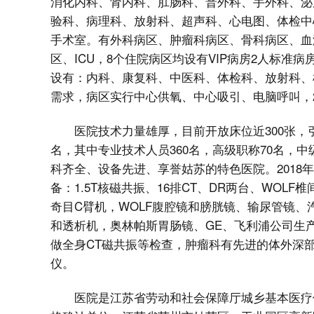
消化内科、肾内科、肛肠科、普外科、手外科、泌
验科、病理科、放射科、超声科、心电图、体检中
手术室。有外科病区、肿瘤科病区、骨科病区、血
区、ICU，8个住院病区均设有VIP病房2人标
设有：内科、康复科、中医科、体检科、放射科、
需求，病区实行中心供氧、中心吸引、电脑呼叫，
医院技术力量雄厚，目前开放床位近300张，
名，其中专业技术人员360名，高级职称70名，
科齐全、设备先进、享誉姑苏的特色医院。2018
备：1.5T核磁共振、16排CT、DR两台、WOL
奇目C臂机，WOLF腹腔镜和膀胱镜、输尿管镜
和透析机，奥林帕斯胃肠镜、GE、飞利浦公司生
做全身CT磁共振等检查，肿瘤科有先进的体外深
仪。
医院是江苏省劳动和社会保障厅城乡基本医疗