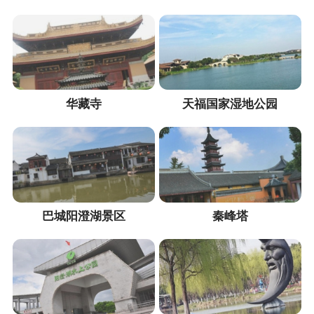
华藏寺
天福国家湿地公园
巴城阳澄湖景区
秦峰塔