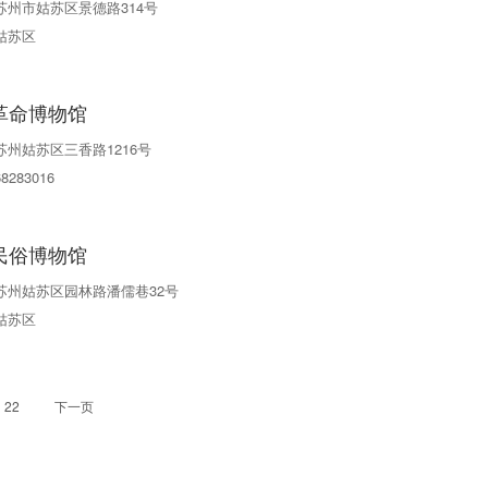
苏州市姑苏区景德路314号
姑苏区
革命博物馆
苏州姑苏区三香路1216号
68283016
民俗博物馆
苏州姑苏区园林路潘儒巷32号
姑苏区
22
下一页