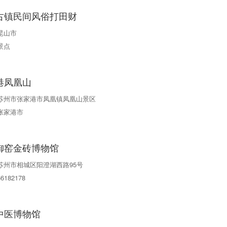
古镇民间风俗打田财
昆山市
景点
港凤凰山
苏州市张家港市凤凰镇凤凰山景区
张家港市
御窑金砖博物馆
苏州市相城区阳澄湖西路95号
66182178
中医博物馆