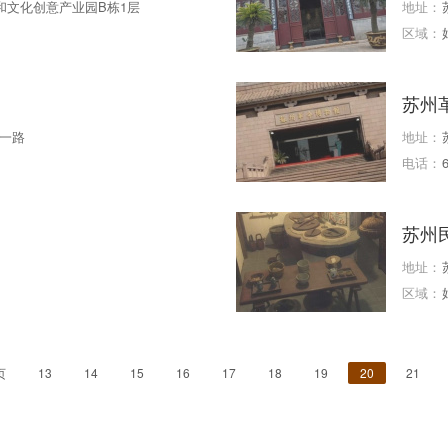
和文化创意产业园B栋1层
地址：
区域：
苏州
一路
地址：
电话：
苏州
地址：
区域：
页
13
14
15
16
17
18
19
20
21