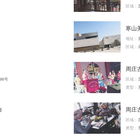
区域：
寒山美
地址：
区域：
周庄
96号
区域：
类型：
饰
周庄
区域：
类型：