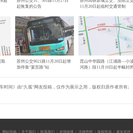
手球超
苏州公交31、301路11月27日
苏州高铁新城立交、澄阳立
起恢复的公告
11月20日起临时交通管制
起取
苏州公交9021路11月20日起增
昆山中华园路（江浦路—小
加停靠“宴宫路”站
河路）段11月10日起半幅封
施工
整发车时间》由"久孤"网友投稿，仅作为展示之用，版权归原作者所有;
。
网站投稿
|
关于我们
|
联系我们
|
友情链接
|
法律声明
|
版权投诉
|
家长监控