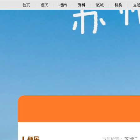
首页
|
便民
|
指南
|
资料
|
区域
|
机构
|
交
便民
当前位置：
苏州汇