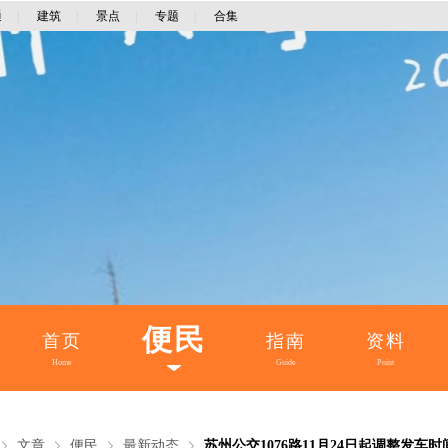
通
|
建筑
|
景点
|
专题
|
合集
便民
首页
指南
资料
Home
Guide
Point
文章
便民
最新动态
苏州公交1076路11月24日起调整发车时