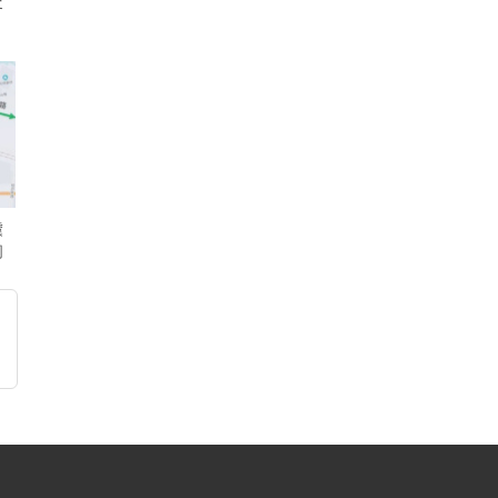
交
澞
闭